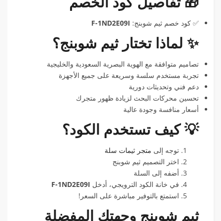
🎁 تفاصيل كود الخصم
✅ كود خصم ثيم شوبنج:
F-1ND2E09I
✨ لماذا تختار ثيم شوبنج؟
تصاميم متوافقة مع الهوية البصرية السعودية والخليجية
تجربة مستخدم سلسة وسريعة على جميع الأجهزة
دعم فني وتحديثات دورية
تحسين محركات البحث لزيادة ظهور متجرك
أسعار منافسة وجودة عالية
💡 كيف تستخدم الكود؟
توجه إلى
متجر ثيمات سلة
اختر التصميم ثيم شوبنج
أضفه إلى السلة
في خانة الكود الترويجي، أدخل
F-1ND2E09I
استمتع بالتوفير مباشرة على السعر!
ثيم شوبنج وجهتك المفضلة