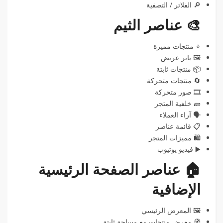
🔎 الفلاتر / التصفية
🎨 عناصر الثيم
⭐ منتجات مميزة
🖼️ بانر عريض
📦 منتجات ثابتة
🔄 منتجات متحركة
🎞️ صور متحركة
🧱 خلفية المتجر
🗣️ آراء العملاء
📋 قائمة عناصر
🛍️ مميزات المتجر
▶️ فيديو يوتيوب
🏠 عناصر الصفحة الرئيسية
الإضافية
🖼️ المعرض الرئيسي
🧭 معرض منتجات مع مساحة ثابتة