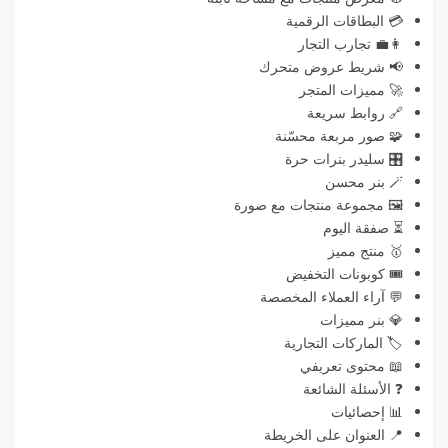
💳 البطاقات الرقمية
👩‍💼 تجارب التجار
📢 شريط عروض متحرك
🚀 مميزات المتجر
🔗 روابط سريعة
🧩 صور مربعة محسّنة
🎛️ سليدر بنرات حرة
🪄 بنر محسن
🖼️ مجموعة منتجات مع صورة
⏳ صفقة اليوم
🥇 منتج مميز
🎟️ كوبونات التخفيض
💬 آراء العملاء المخصصة
💎 بنر مميزات
🏷️ الماركات التجارية
📖 محتوى تعريفي
❓ الأسئلة الشائعة
📊 إحصائيات
📍 العنوان على الخريطة